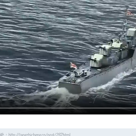
gzhicheng.cn/post/267.html