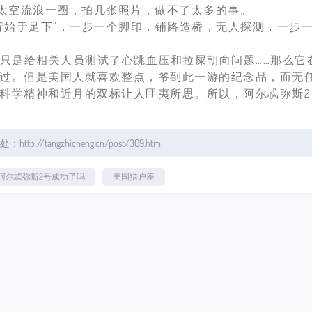
在太空流浪一圈，拍几张照片，做不了太多的事。
始于足下”，一步一个脚印，铺路造桥，无人探测，一步
只是给相关人员测试了心跳血压和拉屎朝向问题……那么它
过。但是美国人就喜欢整点，爷到此一游的纪念品，而无
科学精神和近月的双标让人匪夷所思。所以，阿尔忒弥斯
gzhicheng.cn/post/309.html
阿尔忒弥斯2号成功了吗
美国猎户座