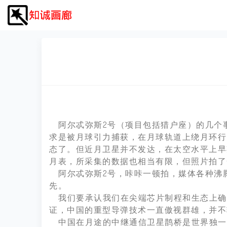
阿尔忒弥斯2号（项目包括猎户座）的几个事
求是被月球引力捕获，在月球轨道上绕月环行
态了。但近月卫星并不发达，在太空水平上早
月表，所采集的数据也相当有限，但照片拍了
阿尔忒弥斯2号，咔咔一顿拍，媒体各种沸腾
先。
我们要承认我们在尖端芯片制程和生态上确
证，中国的重型导弹技术一直傲视群雄，并不
中国在月途的中继通信卫星鹊桥是世界独一