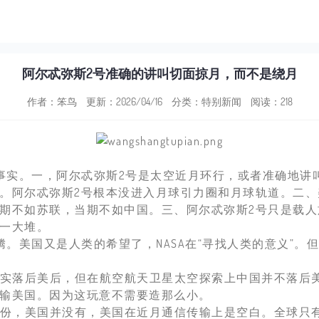
阿尔忒弥斯2号准确的讲叫切面掠月，而不是绕月
作者：笨鸟
更新：2026/04/16
分类：
特别新闻
阅读：218
实。一，阿尔忒弥斯2号是太空近月环行，或者准确地讲
。阿尔忒弥斯2号根本没进入月球引力圈和月球轨道。二
期不如苏联，当期不如中国。三、阿尔忒弥斯2号只是载
一大堆。
。美国又是人类的希望了，NASA在“寻找人类的意义”。
实落后美后，但在航空航天卫星太空探索上中国并不落后
输美国。因为这玩意不需要造那么小。
份，美国并没有，美国在近月通信传输上是空白。全球只